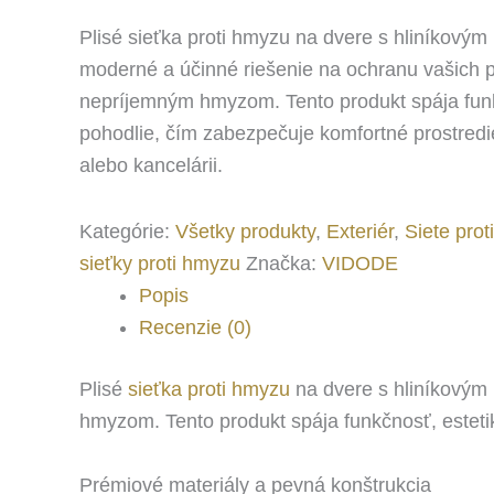
Plisé sieťka proti hmyzu na dvere s hliníkový
moderné a účinné riešenie na ochranu vašich p
nepríjemným hmyzom. Tento produkt spája funk
pohodlie, čím zabezpečuje komfortné prostre
alebo kancelárii.
Kategórie:
Všetky produkty
,
Exteriér
,
Siete pro
sieťky proti hmyzu
Značka:
VIDODE
Popis
Recenzie (0)
Plisé
sieťka proti hmyzu
na dvere s hliníkovým
hmyzom. Tento produkt spája funkčnosť, esteti
Prémiové materiály a pevná konštrukcia