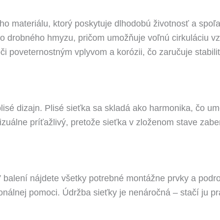
ho materiálu, ktorý poskytuje dlhodobú životnosť a spoľ
 drobného hmyzu, pričom umožňuje voľnú cirkuláciu vzd
i poveternostným vplyvom a korózii, čo zaručuje stabili
 plisé dizajn. Plisé sieťka sa skladá ako harmonika, čo 
izuálne príťažlivý, pretože sieťka v zloženom stave zaber
á. V balení nájdete všetky potrebné montážne prvky a p
nálnej pomoci. Údržba sieťky je nenáročná – stačí ju pra