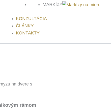
MARKÍZY
KONZULTÁCIA
ČLÁNKY
KONTAKTY
 hmyzu na dvere s
liníkovým rámom