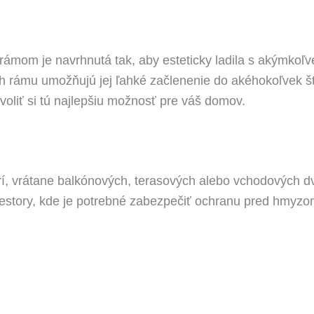
rámom je navrhnutá tak, aby esteticky ladila s akýmkoľve
rámu umožňujú jej ľahké začlenenie do akéhokoľvek štýl
oliť si tú najlepšiu možnosť pre váš domov.
rí, vrátane balkónových, terasových alebo vchodových dver
iestory, kde je potrebné zabezpečiť ochranu pred hmyzo