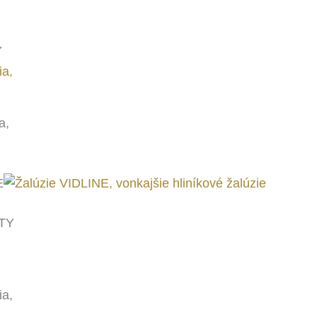
Y
a,
E
TY
a,