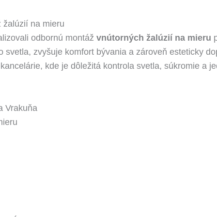
 žalúzií na mieru
lizovali odbornú montáž
vnútorných žalúzií na mieru
p
 svetla, zvyšuje komfort bývania a zároveň esteticky dop
kancelárie, kde je dôležitá kontrola svetla, súkromie a 
va Vrakuňa
mieru