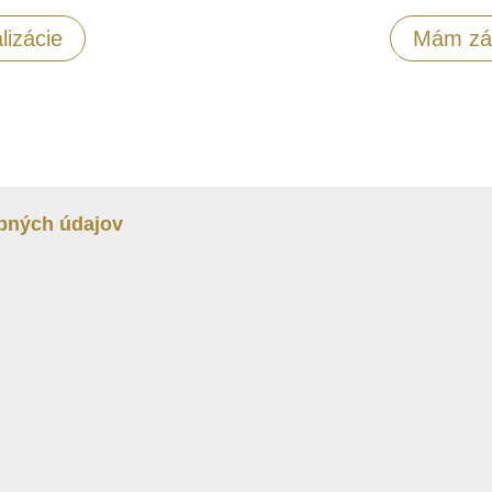
lizácie
Mám záu
bných údajov