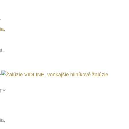
Y
a,
E
TY
a,